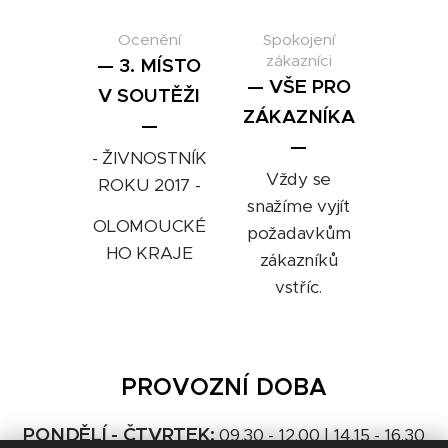
Ocenění
Spokojení
zákazníci
— 3. MÍSTO
— VŠE PRO
V SOUTĚŽI
ZÁKAZNÍKA
—
—
- ŽIVNOSTNÍK
Vždy se
ROKU 2017 -
snažíme vyjít
OLOMOUCKÉ
požadavkům
HO KRAJE
zákazníků
vstříc.
PROVOZNÍ DOBA
PONDĚLÍ - ČTVRTEK:
09.30 - 12.00 | 14.15 - 16.30