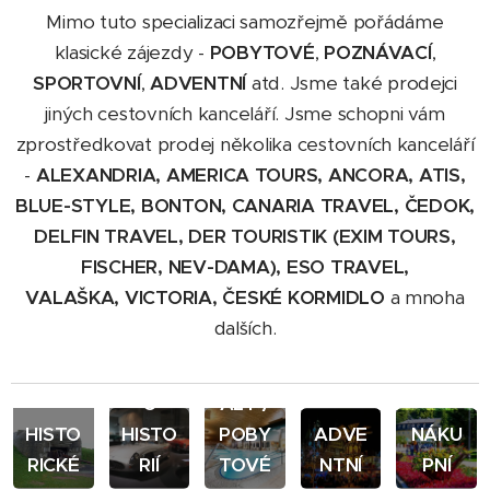
Mimo tuto specializaci samozřejmě pořádáme
klasické zájezdy -
POBYTOVÉ
,
POZNÁVACÍ
,
SPORTOVNÍ
,
ADVENTNÍ
atd. Jsme také prodejci
jiných cestovních kanceláří. Jsme schopni vám
zprostředkovat prodej několika cestovních kanceláří
-
ALEXANDRIA, AMERICA TOURS, ANCORA, ATIS,
BLUE-STYLE, BONTON, CANARIA TRAVEL, ČEDOK,
DELFIN TRAVEL, DER TOURISTIK (EXIM TOURS,
FISCHER, NEV-DAMA), ESO TRAVEL,
VALAŠKA,
VICTORIA, ČESKÉ KORMIDLO
a mnoha
ZA
dalších.
VOJE
AUTO
NSKO
/MOT
TERM
-
O
ÁLY /
HISTO
HISTO
POBY
ADVE
NÁKU
RICKÉ
RIÍ
TOVÉ
NTNÍ
PNÍ