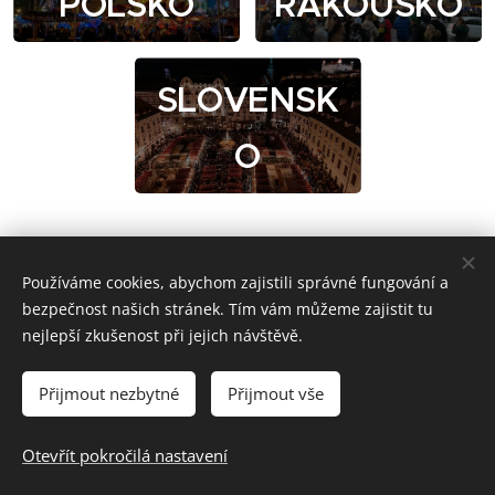
POLSKO
RAKOUSKO
SLOVENSK
O
Používáme cookies, abychom zajistili správné fungování a
bezpečnost našich stránek. Tím vám můžeme zajistit tu
nejlepší zkušenost při jejich návštěvě.
Přijmout nezbytné
Přijmout vše
Cestovní kancelář PRADĚD s.r.o.
, Valová 268/2, 789 01
Zábřeh
Otevřít pokročilá nastavení
+420 58(tři) 455 596, ckpraded@ckpraded.cz
Cookies