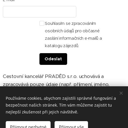
Souhlasím se zpracováním
osobních údajů pro občasné
zaslání informačních e-mailů a
katalogu zájezdů.
Odeslat
Cestovní kancelář PRADĚD s.r.o. uchovává a
zpracovává pouze údaje (např. příjmení, jméno,
adresa, e-mail a jiné údaje) potřebné pro vyřízení
Používáme cookies, abychom zajistili správné fungování a
objednávky. Odesláním souhlasíte s jejich využitím.
bezpečnost našich stránek. Tím vám můžeme zajistit tu
nejlepší zkušenost při jejich návštěvě.
Přijmout nezbytné
Přijmout vše