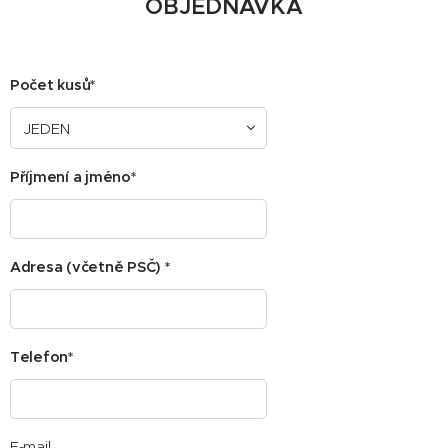
OBJEDNÁVKA
Počet kusů*
Příjmení a jméno*
Adresa (včetně PSČ) *
Telefon*
E-mail