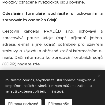
Položky označené hvězdičkou jsou povinné.
Odesláním formuláře souhlasíte s uchováním a
zpracováním osobních údajů.
Cestovní kancelář PRADĚD s.r.o. uchovává a
zpracovává pouze údaje (např. příjmení, jméno,
adresa, e-mail a jiné údaje) potřebné pro uzavření
smlouvy o zájezdu a občasné zaslání informačního e-
mailu. Další informace ke zpracování osobních údajů
(GDPR) najdete
zde
.
Na základě tohoto formuláře Vás budeme
Používáme cookies, abychom zajistili správné fungování a
kontaktovat na uvedený telefon nebo e-mail.
bezpečnost našich stránek. Tím vám můžeme zajistit tu
nejlepší zkušenost při jejich návštěvě.
Přijmout nezbytné
Přijmout vše
Cestovní kancelář PRADĚD s.r.o.
, Valová 268/2, 789 01