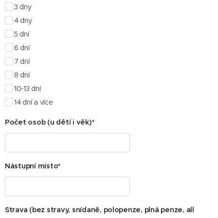
3 dny
4 dny
5 dní
6 dní
7 dní
8 dní
10-13 dní
14 dní a více
Počet osob (u dětí i věk)*
Nástupní místo*
Strava (bez stravy, snídaně, polopenze, plná penze, all