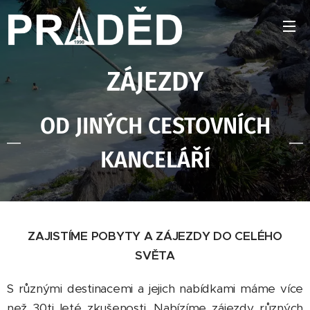
ZÁJEZDY
OD JINÝCH CESTOVNÍCH
KANCELÁŘÍ
ZAJISTÍME POBYTY A ZÁJEZDY DO CELÉHO
SVĚTA
S různými destinacemi a jejich nabídkami máme více
než 30ti leté zkušenosti. Nabízíme zájezdy různých