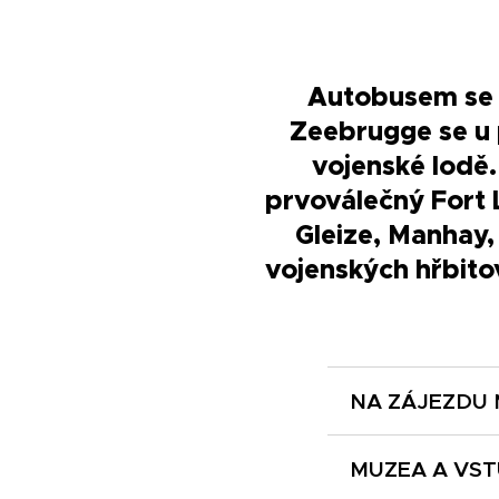
Autobusem se 
Zeebrugge se u 
vojenské lodě
prvoválečný Fort 
Gleize, Manhay,
vojenských hřbit
NA ZÁJEZDU 
moderní
MUZEA A VST
francouz