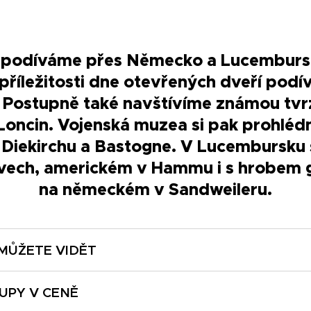
podíváme přes Německo a Lucembursk
příležitosti dne otevřených dveří podí
. Postupně také navštívíme známou tvr
Loncin. Vojenská muzea si pak prohléd
 Diekirchu a Bastogne.
V Lucembursku 
ovech, americkém v Hammu i s hrobem g
na německém v Sandweileru.
MŮŽETE VIDĚT
 belgické fregaty
UPY V CENĚ
ský tank Char B1 bis