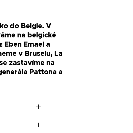
o do Belgie. V
váme na belgické
z Eben Emael a
neme v Bruselu, La
se zastavíme na
enerála Pattona a