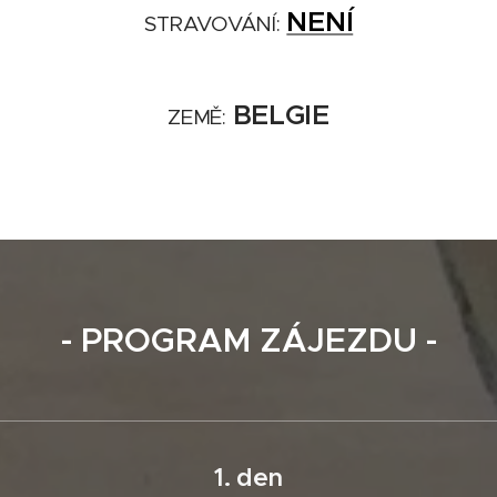
NENÍ
gge
- den otevřených lodí Navy days 2026
STRAVOVÁNÍ:
BELGIE
ZEMĚ:
- PROGRAM ZÁJEZDU -
1. den