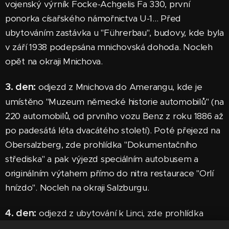
vojenský výrník Focke-Achgelis Fa 330, první
ponorka císařského námořnictva U-1... Před
ubytováním zastávka u "Führerbau", budovy, kde byla
v září 1938 podepsána mnichovská dohoda. Nocleh
opět na okraji Mnichova.
3.
den
:
odjezd z Mnichova do Amerangu, kde je
umístěno "Muzeum německé historie automobilů" (na
220 automobilů, od prvního vozu Benz z roku 1886 až
po padesátá léta dvacátého století). Poté přejezd na
Obersalzberg, zde prohlídka "Dokumentačního
střediska" a pak výjezd speciálním autobusem a
originálním výtahem přímo do nitra restaurace "Orlí
hnízdo". Nocleh na okraji Salzburgu.
4.
den
:
odjezd z ubytování k Linci, zde prohlídka
koncentračního tábora Mauthausen, kde jako tisíce