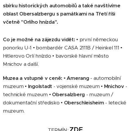
sbírku historických automobilů a také navštívíme
oblast Obersalzbergu s památkami na Třetí říši
včetně "Orlího hnízda".
Co je možné na zájezdu vidět:
• první německou
ponorku U-1 • bombardér CASA 2111B / Heinkel 111 •
Hitlerovo Orlí hnízdo • bavorské hlavní město
Mnichov a další.
Muzea a vstupné v ceně:
•
Amerang
- automobilní
muzeum •
Ingolstadt
- vojenské muzeum •
Mnichov
-
technické muzeum •
Obersalzberg
- muzeum /
dokumentační středisko •
Oberschleisheim
- letecké
muzeum.
ZDE
TERMÍN: