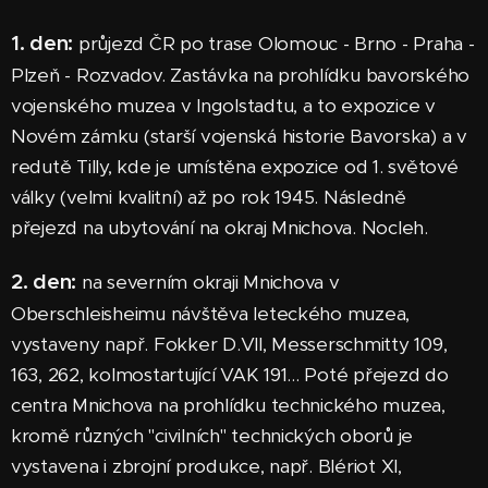
1. den:
průjezd ČR po trase Olomouc - Brno - Praha -
Plzeň - Rozvadov. Zastávka na prohlídku bavorského
vojenského muzea v Ingolstadtu, a to expozice v
Novém zámku (starší vojenská historie Bavorska) a v
redutě Tilly, kde je umístěna expozice od 1. světové
války (velmi kvalitní) až po rok 1945. Následně
přejezd na ubytování na okraj Mnichova. Nocleh.
2.
den
:
na severním okraji Mnichova v
Oberschleisheimu návštěva leteckého muzea,
vystaveny např. Fokker D.VII, Messerschmitty 109,
163, 262, kolmostartující VAK 191... Poté přejezd do
centra Mnichova na prohlídku technického muzea,
kromě různých "civilních" technických oborů je
vystavena i zbrojní produkce, např. Blériot XI,